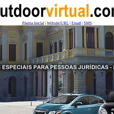
Página Inicial
|
Website/URL
|
Email
|
SMS