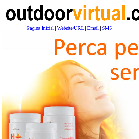
Página Inicial
|
Website/URL
|
Email
|
SMS