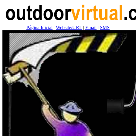
Página Inicial
|
Website/URL
|
Email
|
SMS