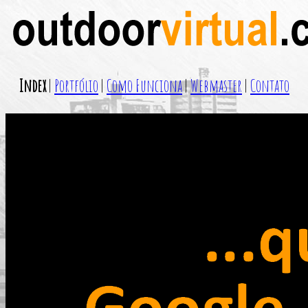
Index
|
Portfólio
|
Como Funciona
|
Webmaster
|
Contato