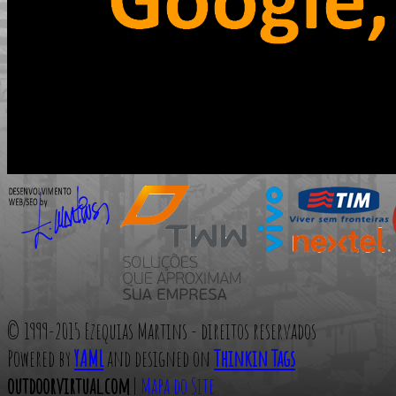
© 1999-2015 Ezequias Martins - direitos reservados
Powered by
YAML
and designed on
Thinkin Tags
outdoorvirtual.com
|
Mapa do Site