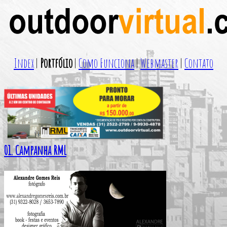
Index
|
Portfólio
|
Como Funciona
|
Webmaster
|
Contato
01. Campanha RML