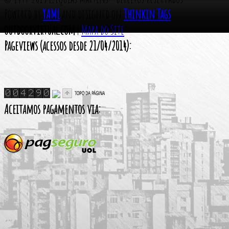
Powered by
YAML
and designed on
Thinkin Tags
outdoorvirtual.com
|
Mapa do Site
Pageviews (acessos desde 21/04/2014):
Aceitamos pagamentos via: